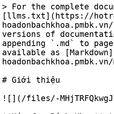
> For the complete docu
[llms.txt](https://hotr
hoadonbachkhoa.pmbk.vn/
versions of documentati
appending `.md` to page
available as [Markdown]
hoadonbachkhoa.pmbk.vn/
# Giới thiệu

![](/files/-MHjTRFQkwgJ