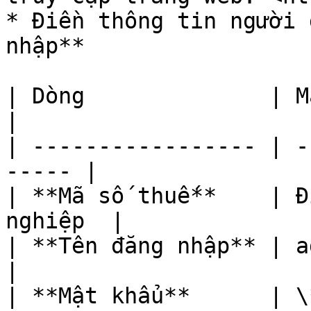
* Điền thông tin người 
nhập**

| Dòng              | Mặc định             
|

| ----------------- | -
----- |

| **Mã số thuế**    | Đ
nghiệp  |

| **Tên đăng nhập** | admin                     
|

| **Mật khẩu**      | \