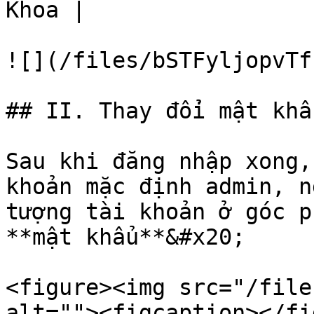
Khoa |

![](/files/bSTFyljopvTf
## II. Thay đổi mật khẩ
Sau khi đăng nhập xong,
khoản mặc định admin, n
tượng tài khoản ở góc p
**mật khẩu**&#x20;

<figure><img src="/file
alt=""><figcaption></fi