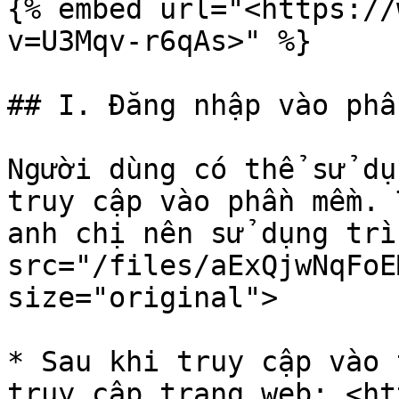
{% embed url="<https://
v=U3Mqv-r6qAs>" %}

## I. Đăng nhập vào phầ
Người dùng có thể sử dụ
truy cập vào phần mềm. 
anh chị nên sử dụng trì
src="/files/aExQjwNqFoE
size="original">

* Sau khi truy cập vào 
truy cập trang web: <ht